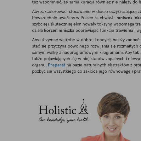
też wspomnieć, że sama kuracja również nie należy do ł
Aby zakcelerować stosowanie w diecie oczyszczającej zb
Powszechnie uważany w Polsce za chwast-
mniszek leka
szybciej i skuteczniej eliminowały toksyny, wspomaga t
działa
korzeń mniszka
poprawiając funkcje trawienia i wy
Aby utrzymać wątrobę w dobrej kondycji, należy zadbać 
stać się przyczyną powolnego rozwijania się rozmaityc
samym walkę z nadprogramowymi kilogramami. Aby tak się 
także pojawiających się w niej stanów zapalnych i niew
organu.
Preparat
na bazie naturalnych ekstraktów z prof
pozbyć się wszystkiego co zakłóca jego równowagę i prawi