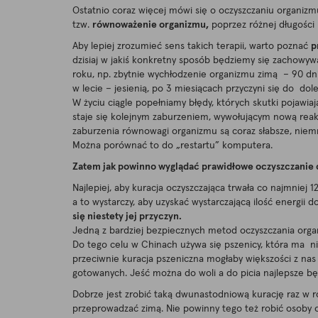
Ostatnio coraz więcej mówi się o oczyszczaniu organizm
tzw.
równoważenie organizmu,
poprzez różnej długości
Aby lepiej zrozumieć sens takich terapii, warto poznać
p
dzisiaj w jakiś konkretny sposób będziemy się zachowywa
roku, np. zbytnie wychłodzenie organizmu zimą – 90 dn
w lecie – jesienią, po 3 miesiącach przyczyni się do dol
W życiu ciągle popełniamy błędy, których skutki pojawi
staje się kolejnym zaburzeniem, wywołującym nową reakcj
zaburzenia równowagi organizmu są coraz słabsze, niemni
Można porównać to do „restartu” komputera.
Zatem jak powinno wyglądać prawidłowe oczyszczanie 
Najlepiej, aby kuracja oczyszczająca trwała co najmniej 
a to wystarczy, aby uzyskać wystarczającą ilość energii
się niestety jej przyczyn
.
Jedną z bardziej bezpiecznych metod oczyszczania orga
Do tego celu w Chinach używa się pszenicy, która ma ni
przeciwnie kuracja pszeniczna mogłaby większości z nas 
gotowanych. Jeść można do woli a do picia najlepsze będ
Dobrze jest zrobić taką dwunastodniową kurację raz w r
przeprowadzać zimą. Nie powinny tego też robić osoby o