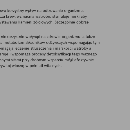
tkowo korzystny wpływ na odtruwanie organizmu.
za krew, wzmacnia wątrobę, stymuluje nerki aby
owstawaniu kamieni żółciowych. Szczególnie dobrze
 niekorzystnie wpłynąć na zdrowie organizmu, a także
szała metabolizm składników odżywczych wspomagając tym
omagają leczenie stłuszczenia i marskości wątroby a
neruje i wspomaga procesy detoksyfikacji tego ważnego
łasnymi siłami przy drobnym wsparciu mógł efektywnie
witaj wiosnę w pełni sił witalnych.