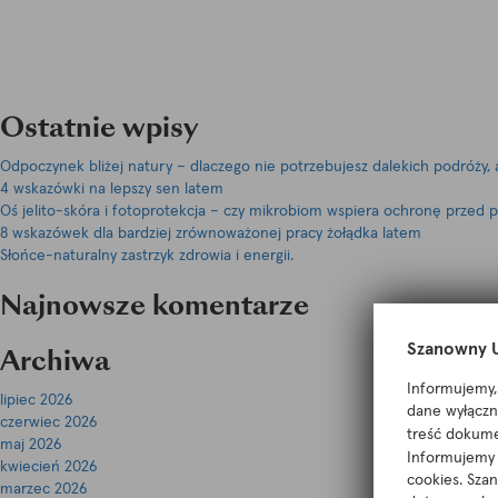
Ostatnie wpisy
Odpoczynek bliżej natury – dlaczego nie potrzebujesz dalekich podróży
4 wskazówki na lepszy sen latem
Oś jelito-skóra i fotoprotekcja – czy mikrobiom wspiera ochronę przed 
8 wskazówek dla bardziej zrównoważonej pracy żołądka latem
Słońce-naturalny zastrzyk zdrowia i energii.
Najnowsze komentarze
Szanowny U
Archiwa
Informujemy, 
lipiec 2026
dane wyłączni
czerwiec 2026
treść dokume
maj 2026
Informujemy r
kwiecień 2026
cookies. Sza
marzec 2026