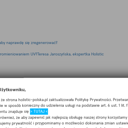
, aby naprawdę się zregenerować?
promieniowaniem UV?Teresa Jaroszyńska, ekspertka Holistic
żytkowniku,
że strona holistic-polska.pl zaktualizowała Politykę Prywatności. Przetw
e w sposób konieczny do udzielenia usługi na podstawie art. 6 ust. 1 lit.
ntu znajduje się
> TUTAJ <
ównież, że aby zapewnić jak najlepszą obsługę naszej strony korzystamy 
nujemy prywatność i przypominamy o możliwości dokonania zmian ustawi