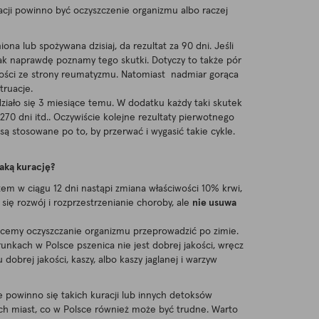
acji powinno być oczyszczenie organizmu albo raczej
na lub spożywana dzisiaj, da rezultat za 90 dni. Jeśli
 tak naprawdę poznamy tego skutki. Dotyczy to także pór
iwości ze strony reumatyzmu. Natomiast nadmiar gorąca
truacje.
ziało się 3 miesiące temu. W dodatku każdy taki skutek
270 dni itd.. Oczywiście kolejne rezultaty pierwotnego
ą stosowane po to, by przerwać i wygasić takie cykle.
aką kurację?
atem w ciągu 12 dni nastąpi zmiana właściwości 10% krwi,
się rozwój i rozprzestrzenianie choroby, ale
nie usuwa
 chcemy oczyszczanie organizmu przeprowadzić po zimie.
nkach w Polsce pszenica nie jest dobrej jakości, wręcz
brej jakości, kaszy, albo kaszy jaglanej i warzyw
 powinno się takich kuracji lub innych detoksów
ych miast, co w Polsce również może być trudne. Warto