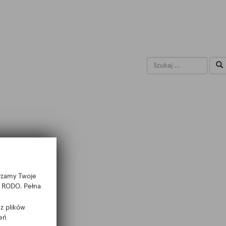
arzamy Twoje
 f RODO. Pełna
z plików
eń