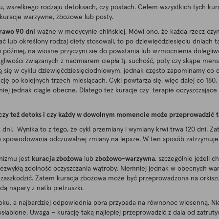
u, wszelkiego rodzaju detoksach, czy postach. Celem wszystkich tych kur
 kuracje warzywne, zbożowe lub posty.
rawo 90 dni
ważne w medycynie chińskiej. Mówi ono, że każda rzecz czynio
ć lub określony rodzaj diety stosowali, to po dziewięćdziesięciu dniach
i później, na wiosnę przyczyni się do powstania lub wzmocnienia dolegl
egliwości związanych z nadmiarem ciepła tj. suchość, poty czy skąpe mens
ają się w cyklu dziewięćdziesięciodniowym, jednak często zapominamy co d
ę po kolejnych trzech miesiącach. Cykl powtarza się, więc dalej co 180, 
ej jednak ciągle obecne. Dlatego też kuracje czy terapie oczyszczające s
czy też detoks i czy każdy w dowolnym momencie może przeprowadzić t
12 dni. Wynika to z tego, że cykl przemiany i wymiany krwi trwa 120 dni. Z
 do spowodowania odczuwalnej zmiany na lepsze. W ten sposób zatrzymuje 
nizmu jest
kuracja zbożowa
lub
zbożowo-warzywna
, szczególnie jeżeli
ezwykłą zdolność oczyszczania wątroby. Niemniej jednak w obecnych waru
zaszkodzić. Zatem kuracja zbożowa może być przeprowadzona na orkiszu do
ą napary z natki pietruszki.
oku, a najbardziej odpowiednia pora przypada na równonoc wiosenną. Nie
słabione. Uwaga – kurację taką najlepiej przeprowadzić z dala od zatrut