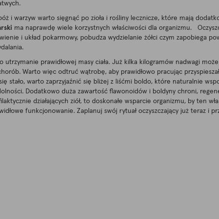
atwych.
óż i warzyw warto sięgnąć po zioła i rośliny lecznicze, które mają doda
rski
ma naprawdę wiele korzystnych właściwości dla organizmu. Oczyszc
rawienie i układ pokarmowy, pobudza wydzielanie żółci czym zapobiega p
dalania.
o utrzymanie prawidłowej masy ciała. Już kilka kilogramów nadwagi może
h chorób. Warto więc odtruć wątrobę, aby prawidłowo pracując przyspie
stało, warto zaprzyjaźnić się bliżej z liśćmi boldo, które naturalnie wsp
ydolności. Dodatkowo duża zawartość flawonoidów i boldyny chroni, rege
ilaktycznie działających ziół, to doskonałe wsparcie organizmu, by ten w
dłowe funkcjonowanie. Zaplanuj swój rytuał oczyszczający już teraz i przy