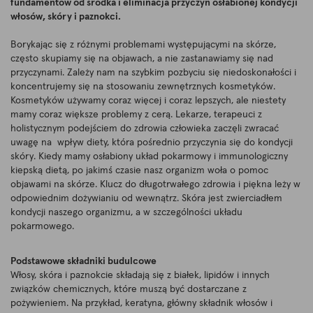
fundamentów od środka i eliminacja przyczyn osłabionej kondycji
włosów, skóry i paznokci.
Borykając się z różnymi problemami występującymi na skórze,
często skupiamy się na objawach, a nie zastanawiamy się nad
przyczynami. Zależy nam na szybkim pozbyciu się niedoskonałości i
koncentrujemy się na stosowaniu zewnętrznych kosmetyków.
Kosmetyków używamy coraz więcej i coraz lepszych, ale niestety
mamy coraz większe problemy z cerą. Lekarze, terapeuci z
holistycznym podejściem do zdrowia człowieka zaczęli zwracać
uwagę na wpływ diety, która pośrednio przyczynia się do kondycji
skóry. Kiedy mamy osłabiony układ pokarmowy i immunologiczny
kiepską dietą, po jakimś czasie nasz organizm woła o pomoc
objawami na skórze. Klucz do długotrwałego zdrowia i piękna leży w
odpowiednim dożywianiu od wewnątrz. Skóra jest zwierciadłem
kondycji naszego organizmu, a w szczególności układu
pokarmowego.
Podstawowe składniki budulcowe
Włosy, skóra i paznokcie składają się z białek, lipidów i innych
związków chemicznych, które muszą być dostarczane z
pożywieniem. Na przykład, keratyna, główny składnik włosów i