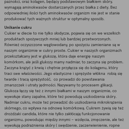
paznokci, oraz kolagen, będący podstawowym białkiem skóry,
wymagają aminokwasów dostarczanych przez białka z diety. Bez
odpowiedniej ilości tych aminokwasów organizm nie jest w stanie
produkować tych ważnych struktur w optymalny sposób.
Unikanie cukru
Cukier w diecie to nie tylko słodycze, pojawia się on we wszelkich
produktach spożywczych mniej lub bardziej przetworzonych.
Również oczyszczone węglowodany, po spożyciu zamieniane są w
naszym organizmie w cukry proste. Cukier w naszych organizmach
przekształcany jest w glukozę, która daje energię naszym
komórkom, ale jeśli glukozy mamy nadmiar, to zaczyna się problem.
Zaczyna krążyć z krwią i chętnie przyłącza się do kolagenu, który
traci swe właściwości. Jego elastyczne i sprężyste włókna robią się
twarde i tracą sprężystość, co prowadzi do powstawania
zmarszczek i utraty jędrności. Nazywamy to procesem glikacji.
Glukoza łączy się też z innymi białkami w naszym organizmie, co
wywołuje stany zapalne, które też powodują uszkodzenia skóry.
Nadmiar cukru, może też prowadzić do uszkodzenia mikrokrążenia
skórnego, co wpływa na odnowę komórkową. Cukrem żywią się też
drożdżaki candida, które nie tylko zakłócają funkcjonowanie
organizmu, powodując między innymi – wzdęcia, zmęczenie, ale też
wywołują podrażnienia skóry ( swędzenie, zaczerwienienie, ropne