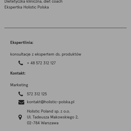
Dietetyczka kliniczna, diet coach
Ekspertka Holistic Polska
Ekspertlinia:
konsultacje z ekspertem ds. produktów
+ 48 572 312 127
Kontakt:
Marketing
572 312 125
kontakt@holistic-polska.pl
Holistic Poland sp. z o.o.
Ul. Tadeusza Makowskiego 2,
02-784 Warszawa