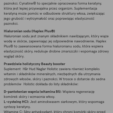
paznokci. Cynatine® to specjalnie opracowana forma keratyny,
która jest lepiej przyswajalna przez organizm. Suplementacja
keratyną może pomóc w odbudowie struktury włosa, zwiększając
jego grubość i wytrzymałość oraz poprawiając elastyczność
paznokci.
Hialuronian sodu (Haplex Plus®)
Hialuronian sodu jest znanym składnikiem nawilżającym, który wiąże
wodę w skórze, zapewniając jej odpowiednie nawodnienie. Haplex
Plus® to zaawansowana forma hialuronianu sodu, która wspiera
elastyczność skóry, redukuje drobne zmarszczki i wspomaga zdrowy
wygląd skóry.
Prawdziwie holistyczny Beauty booster
Suplement Hår Hud Naglar Holistic zawiera również kompleks
witamin i składników mineralnych, niezbędnych dla utrzymania
zdrowych włosów, skóry i paznokci. W trosce o dotarcie do sedna
problemów Holistic dokłada do listy składników:
D-pantotenian wapnia (witamina B5
): Wspiera regenerację
komórek skóry i wzmacnia włosy.
L-cysteinę HCl:
Jest aminokwasem siarkowym, który wspomaga
syntezę keratyny.
Witaminę C: Silny antyoksydant, który chroni komórki skóry przed