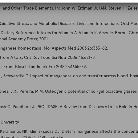
d Other Trace Elements. In: John W. Erdman Jr. IAM, Steven H. Zeisel, 
ative Stress, and Metabolic Diseases: Links and Interactions. Oxid Med
ietary Reference Intakes for Vitamin A, Vitamin K, Arsenic, Boron, Ch
ional Academy Press; 2001.
nganese homeostasis. Mol Aspects Med 2005;26:353-62.
rom A to Z. Crit Rev Food Sci Nutr 2006;46:621-8.
Front Biosci (Landmark Ed) 2018;23:1655-79.
J., Schwerdtle T. Impact of manganese on and transfer across blood-brain a
.; Jones, J.R.; Pereira, M.M. Osteogenic potential of sol-gel bioactive glas
h C, Pandhare J. PROLIDASE: A Review from Discovery to its Role in Hea
University
 Karamanos NK, Klimis-Zacas DJ. Dietary manganese affects the concentr
 Biometals. 2006 Oct;19(5):535-46.