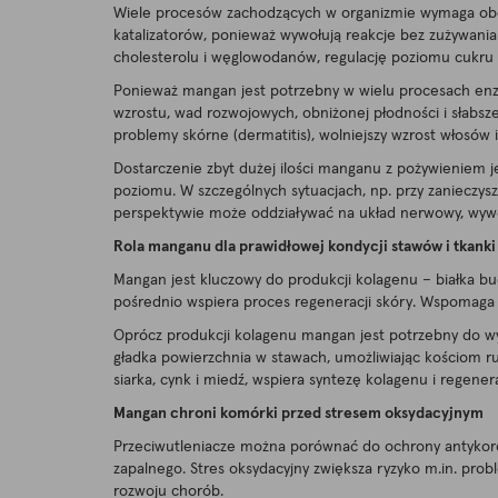
Wiele procesów zachodzących w organizmie wymaga obec
katalizatorów, ponieważ wywołują reakcje bez zużywani
cholesterolu i węglowodanów, regulację poziomu cukru
Ponieważ mangan jest potrzebny w wielu procesach en
wzrostu, wad rozwojowych, obniżonej płodności i słabsz
problemy skórne (dermatitis), wolniejszy wzrost włosów i
Dostarczenie zbyt dużej ilości manganu z pożywieniem je
poziomu. W szczególnych sytuacjach, np. przy zanieczys
perspektywie może oddziaływać na układ nerwowy, wyw
Rola manganu dla prawidłowej kondycji stawów i tkanki
Mangan jest kluczowy do produkcji kolagenu – białka bu
pośrednio wspiera proces regeneracji skóry. Wspomaga 
Oprócz produkcji kolagenu mangan jest potrzebny do wy
gładka powierzchnia w stawach, umożliwiając kościom ruc
siarka, cynk i miedź, wspiera syntezę kolagenu i regene
Mangan chroni komórki przed stresem oksydacyjnym
Przeciwutleniacze można porównać do ochrony antykorozy
zapalnego. Stres oksydacyjny zwiększa ryzyko m.in. prob
rozwoju chorób.