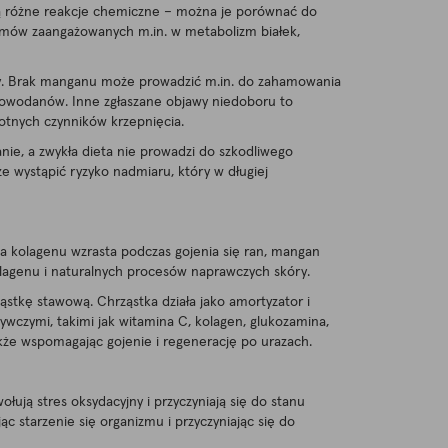
ją różne reakcje chemiczne – można je porównać do
zymów zaangażowanych m.in. w metabolizm białek,
y. Brak manganu może prowadzić m.in. do zahamowania
glowodanów. Inne zgłaszane objawy niedoboru to
totnych czynników krzepnięcia.
nie, a zwykła dieta nie prowadzi do szkodliwego
e wystąpić ryzyko nadmiaru, który w długiej
ja kolagenu wzrasta podczas gojenia się ran, mangan
olagenu i naturalnych procesów naprawczych skóry.
stkę stawową. Chrząstka działa jako amortyzator i
ywczymi, takimi jak witamina C, kolagen, glukozamina,
akże wspomagając gojenie i regenerację po urazach.
ją stres oksydacyjny i przyczyniają się do stanu
c starzenie się organizmu i przyczyniając się do