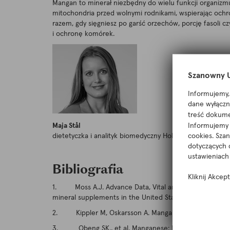
Mangan to minerał niezbędny do wielu funkcji organizmu
mitochondria przed wolnymi rodnikami, wspierając oc
razem, gdy sięgniesz po garść orzechów, porcję fasoli 
i ochronę komórek.
Szanowny U
Informujemy, 
dane wyłączni
treść dokume
Informujemy r
Maja Stål
cookies. Sza
dietetyczka i analityk biomedyczny Holistic Sweden
dotyczących 
ustawieniach 
Bibliografia
Kliknij Akcep
1. Moss A.J. Advance Data, Vital and Health Statistics of
mineral supplements in the United States: Current uses, 
2. Kippler M, Oskarsson A. Manganese – a scoping rev
3. Obeng SK., et al. Manganese: From Soil to Human He