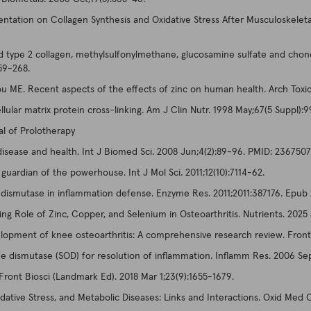
mentation on Collagen Synthesis and Oxidative Stress After Musculoskeleta
d type 2 collagen, methylsulfonylmethane, glucosamine sulfate and chond
59-268.
u ME. Recent aspects of the effects of zinc on human health. Arch Toxic
llular matrix protein cross-linking. Am J Clin Nutr. 1998 May;67(5 Suppl):
al of Prolotherapy
n disease and health. Int J Biomed Sci. 2008 Jun;4(2):89-96. PMID: 2367
uardian of the powerhouse. Int J Mol Sci. 2011;12(10):7114-62.
ismutase in inflammation defense. Enzyme Res. 2011;2011:387176. Epub 
g Role of Zinc, Copper, and Selenium in Osteoarthritis. Nutrients. 2025 J
evelopment of knee osteoarthritis: A comprehensive research review. Front
de dismutase (SOD) for resolution of inflammation. Inflamm Res. 2006 Se
ont Biosci (Landmark Ed). 2018 Mar 1;23(9):1655-1679.
ative Stress, and Metabolic Diseases: Links and Interactions. Oxid Med 