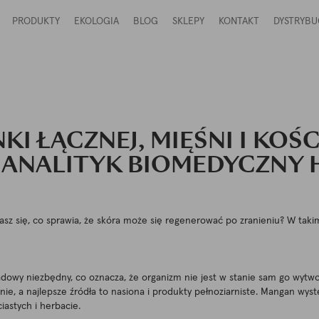
PRODUKTY
EKOLOGIA
BLOG
SKLEPY
KONTAKT
DYSTRYBU
I ŁĄCZNEJ, MIĘŚNI I KOŚC
I ANALITYK BIOMEDYCZNY
z się, co sprawia, że skóra może się regenerować po zranieniu? W tak
ladowy niezbędny, co oznacza, że organizm nie jest w stanie sam go wyt
ie, a najlepsze źródła to nasiona i produkty pełnoziarniste. Mangan wyst
iastych i herbacie.