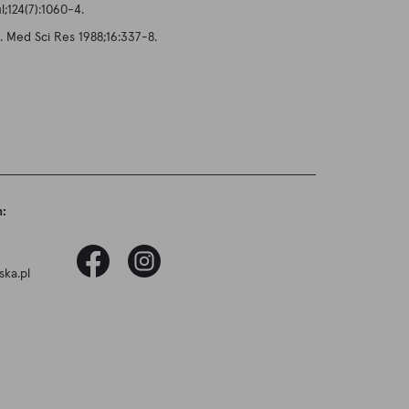
;124(7):1060-4.
 Med Sci Res 1988;16:337-8.
h:
ska.pl