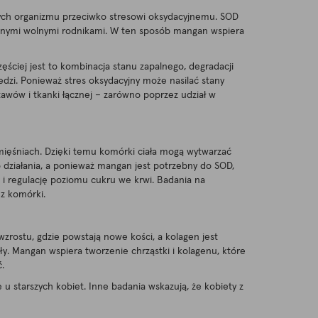
ych organizmu przeciwko stresowi oksydacyjnemu. SOD
tywnymi wolnymi rodnikami. W ten sposób mangan wspiera
ęściej jest to kombinacja stanu zapalnego, degradacji
edzi. Ponieważ stres oksydacyjny może nasilać stany
awów i tkanki łącznej – zarówno poprzez udział w
mięśniach. Dzięki temu komórki ciała mogą wytwarzać
działania, a ponieważ mangan jest potrzebny do SOD,
 regulację poziomu cukru we krwi. Badania na
z komórki.
wzrostu, gdzie powstają nowe kości, a kolagen jest
y. Mangan wspiera tworzenie chrząstki i kolagenu, które
.
 starszych kobiet. Inne badania wskazują, że kobiety z