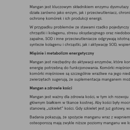
Mangan jest kluczowym składnikiem enzymu dysmutazy 
działa zarówno jako enzym, jak i przeciwutleniacz, ch
ochronę komórek i ich produkcji energii.
W przypadku problemów ze stawami rzadko pojedynczy czyn
chrząstki i kolagenu, stresu oksydacyjnego oraz niedobo
zapalne, SOD i inne przeciwutleniacze odgrywają istot
syntezie kolagenu i chrząstki, jak i aktywację SOD, ws
Mięśnie i metabolizm energetyczny
Mangan jest niezbędny do aktywacji enzymów, które kon
energię potrzebną do funkcjonowania. Komórki mięśnio
komórki mięśniowe są szczególnie wrażliwe na jego ni
zwierzętach sugerują, że suplementacja manganem może 
Mangan a zdrowie kości
Mangan jest ważny dla zdrowia kości, w tym ich rozwoju 
głównym białkiem w tkance kostnej. Aby kości były mocn
stanowią „szkielet” kości. Gdy szkielet jest już gotowy
Badania pokazują, że spożycie manganu wraz z wapniem, 
osteoporozą mają zwykle niższe poziomy manganu we kr