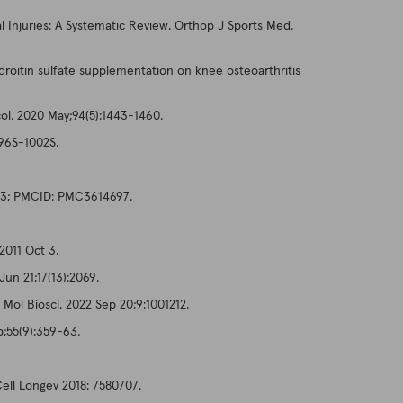
l Injuries: A Systematic Review. Orthop J Sports Med.
roitin sulfate supplementation on knee osteoarthritis
ol. 2020 May;94(5):1443-1460.
996S-1002S.
5073; PMCID: PMC3614697.
2011 Oct 3.
un 21;17(13):2069.
 Mol Biosci. 2022 Sep 20;9:1001212.
p;55(9):359-63.
Cell Longev 2018: 7580707.