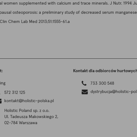
al women supplemented with calcium and trace minerals. J Nutr. 1994 Jul
pausal osteoporosis: a preliminary study of decreased serum manganese.
 Clin Chem Lab Med 2013;51:1555-61.a
t:
Kontakt dla odbiorców hurtowyc
ing
733 300 548
dystrybucja@holistic-pol
572 312 125
kontakt@holistic-polska.pl
Holistic Poland sp. z o.o.
Ul. Tadeusza Makowskiego 2,
02-784 Warszawa