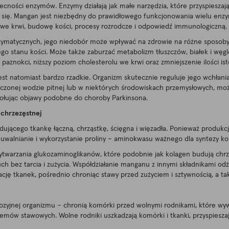
ności enzymów. Enzymy działają jak małe narzędzia, które przyspiesza
a się. Mangan jest niezbędny do prawidłowego funkcjonowania wielu en
 we krwi, budowę kości, procesy rozrodcze i odpowiedź immunologiczną.
zymatycznych, jego niedobór może wpływać na zdrowie na różne sposob
ego stanu kości. Może także zaburzać metabolizm tłuszczów, białek i wę
 paznokci, niższy poziom cholesterolu we krwi oraz zmniejszenie ilości is
st natomiast bardzo rzadkie. Organizm skutecznie reguluje jego wchłania
zczonej wodzie pitnej lub w niektórych środowiskach przemysłowych, moż
ołując objawy podobne do choroby Parkinsona.
 chrzezęstnej
dującego tkankę łączną, chrząstkę, ścięgna i więzadła. Ponieważ produkc
uwalnianie i wykorzystanie proliny – aminokwasu ważnego dla syntezy k
twarzania glukozaminoglikanów, które podobnie jak kolagen budują chrzą
h bez tarcia i zużycia. Współdziałanie manganu z innymi składnikami odż
rację tkanek, pośrednio chroniąc stawy przed zużyciem i sztywnością, a t
jnej organizmu – chronią komórki przed wolnymi rodnikami, które wywołu
lemów stawowych. Wolne rodniki uszkadzają komórki i tkanki, przyspieszają