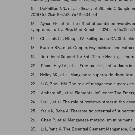
15. DePhillipo NN., et al. Efficacy of Vitamin C Supple
2018 Oct 25;6(10):2325967118804544.
16. Ayhan FF., et al. The effect of combined hydrolyze
symptoms. Turk J Phys Med Rehabil. 2024 Jan 15;70(2):2
17. Chasapis CT, Ntoupa PA, Spiliopoulou CA, Stefanido
18. Rucker RB., et al. Copper, lysyl oxidase, and extrace
19. Nutritional Support for Soft Tissue Healing – Journ
20. Pham-Huy LA., et al. Free radicals, antioxidants i
21. Holley AK., et al. Manganese superoxide dismutase: g
22. Li C, Zhou HM. The role of manganese superoxide d
23. Amhare AF., et al. Elemental Influence: The Emergin
24. Liu L., et al. The role of oxidative stress in the d
25. Yasui K, Baba A. Therapeutic potential of superoxi
26. Chen P., et al. Manganese metabolism in humans. Fr
27. Li L, Yang X. The Essential Element Manganese, Oxid