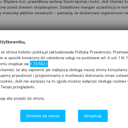
. Wspiera m.in. prawidłową syntezę tkanki łącznej i kości. Jest również
hronę przed stresem oksydacyjnym. Dodatkowo mangan uczestniczy w n
czy miseczkę płatków owsianych – pamiętaj, że dostarczasz organizmowi 
żytkowniku,
że strona holistic-polska.pl zaktualizowała Politykę Prywatności. Przetw
e w sposób konieczny do udzielenia usługi na podstawie art. 6 ust. 1 lit.
ntu znajduje się
> TUTAJ <
ównież, że aby zapewnić jak najlepszą obsługę naszej strony korzystamy 
nujemy prywatność i przypominamy o możliwości dokonania zmian ustawi
cookies. Jeśli nie wyrażasz na to zgody możesz wyłączyć obsługę cookies
Twojej przeglądarki.
tuję aby przejść do strony.
 the National Center for Health Statistics. National Center for Health St
types of products, and nutrients. No. 174.
Dowiedz się więcej
Akceptuję
iew for Nordic Nutrition Recommendations 2023. Food Nutr Res. 2024 
alth-A Comprehensive Overview of Its Biological and Environmental Sig