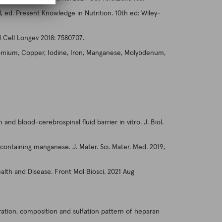
ed. Present Knowledge in Nutrition. 10th ed: Wiley-
 Cell Longev 2018: 7580707.
romium, Copper, Iodine, Iron, Manganese, Molybdenum,
nd blood-cerebrospinal fluid barrier in vitro. J. Biol.
ses containing manganese. J. Mater. Sci. Mater. Med. 2019,
lth and Disease. Front Mol Biosci. 2021 Aug
ation, composition and sulfation pattern of heparan