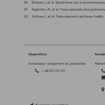
28. Strause L., et al. Spinal bone loss in postmenopaus
29. Reginster JY., et al. Trace elements and postmeno
30. Zofkova I., et al. Trace elements and bone health.
Ekspertlinia:
Kontak
konsultacje z ekspertem ds. produktów
Market
+ 48 572 312 127