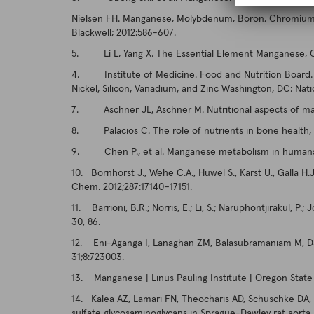
Nielsen FH. Manganese, Molybdenum, Boron, Chromium, an
Blackwell; 2012:586-607.
5. Li L, Yang X. The Essential Element Manganese, Oxid
4. Institute of Medicine. Food and Nutrition Board. D
Nickel, Silicon, Vanadium, and Zinc Washington, DC: Nat
7. Aschner JL, Aschner M. Nutritional aspects of ma
8. Palacios C. The role of nutrients in bone health, f
9. Chen P., et al. Manganese metabolism in humans. 
10. Bornhorst J., Wehe C.A., Huwel S., Karst U., Galla H.
Chem. 2012;287:17140–17151.
11. Barrioni, B.R.; Norris, E.; Li, S.; Naruphontjirakul, P
30, 86.
12. Eni-Aganga I, Lanaghan ZM, Balasubramaniam M, Das
31;8:723003.
13. Manganese | Linus Pauling Institute | Oregon State 
14. Kalea AZ, Lamari FN, Theocharis AD, Schuschke DA,
sulfate glycosaminoglycans in Sprague-Dawley rat aorta.