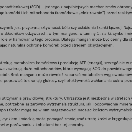
ponadtlenkowej (SOD) – jednego z najsilniejszych mechanizmów obronn
roniąc komórki i ich mitochondria (komórkowe „elektrownie”) przed reak
nik jest przyczyną sztywności, bólu czy osłabienia tkanki łącznej. Najcz
ru składników odżywczych, w tym manganu, witaminy C, siarki, cynku i mi
ną rolę w hamowaniu tego procesu. Dlatego mangan może być cenny dla st
pierając naturalną ochronę komórek przed stresem oksydacyjnym.
trolują metabolizm komórkowy i produkcję ATP (energii), szczególnie w 
we zawierają dużo mitochondriów, które wymagają SOD do prawidłowego 
edobór. Brak manganu może również zaburzać metabolizm węglowodanów i
poprawiać tolerancję glukozy, czyli efektywność wchłaniania cukru prze
i utrzymania prawidłowej struktury. Chrząstka jest niezbędna w strefach 
e, potrzebne są zarówno wytrzymała struktura, jak i odpowiednie minerał
, wapń i fosfor mogą się w nim magazynować, nadając kościom wytrzymałość
cynkiem i miedzią może pomagać zmniejszać utratę kości w kręgosłupie u
wi w porównaniu z kobietami bez tej choroby.