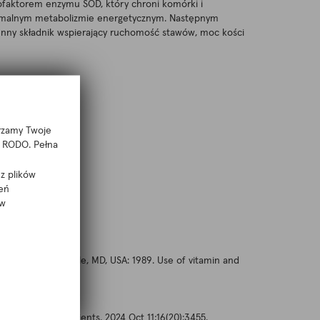
 kofaktorem enzymu SOD, który chroni komórki i
ormalnym metabolizmie energetycznym. Następnym
cenny składnik wspierający ruchomość stawów, moc kości
arzamy Twoje
 f RODO. Pełna
z plików
eń
 w
atistics; Hyattsville, MD, USA: 1989. Use of vitamin and
Jan 16;68.
nificance. Nutrients. 2024 Oct 11;16(20):3455.