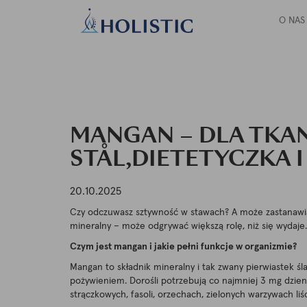
O NAS
MANGAN – DLA TKANK
STÅL,DIETETYCZKA 
20.10.2025
Czy odczuwasz sztywność w stawach? A może zastanawias
mineralny – może odgrywać większą rolę, niż się wydaje.
Czym jest mangan i jakie pełni funkcje w organizmie?
Mangan to składnik mineralny i tak zwany pierwiastek ś
pożywieniem. Dorośli potrzebują co najmniej 3 mg dzienn
strączkowych, fasoli, orzechach, zielonych warzywach liśc