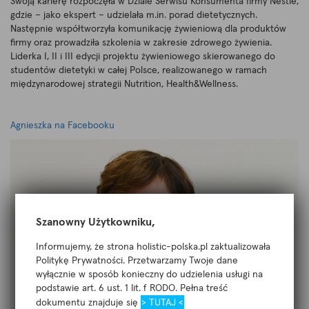
Swoją karierę rozpoczęła w Dziale Serwisu Konsumenta firmy Nestlé,
gdzie – jako ekspert – udzielała m.in. porad dietetycznych.
Następnie współtworzyła komunikację żywieniową dla produktów
firmy oraz prowadziła szkolenia w zakresie zdrowego żywienia.
Liderka I, II i III edycji projektu żywieniowego skierowanego do
studentów dietetyki w całej Polsce, realizowanego w ramach
międzynarodowej strategii Nutrition, Health&Wellness.
Agnieszka na Facebooku
Szanowny Użytkowniku,
Informujemy, że strona holistic-polska.pl zaktualizowała
Politykę Prywatności. Przetwarzamy Twoje dane
wyłącznie w sposób konieczny do udzielenia usługi na
podstawie art. 6 ust. 1 lit. f RODO. Pełna treść
dokumentu znajduje się
> TUTAJ <