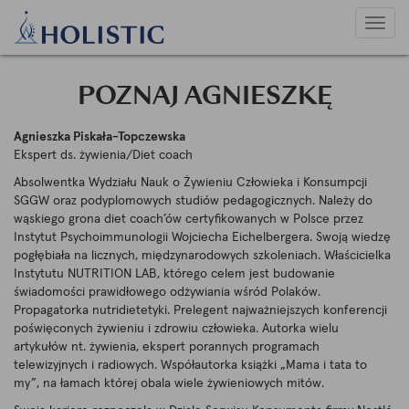
Uruc
nawig
POZNAJ AGNIESZKĘ
Agnieszka Piskała-Topczewska
Ekspert ds. żywienia/Diet coach
Absolwentka Wydziału Nauk o Żywieniu Człowieka i Konsumpcji
SGGW oraz podyplomowych studiów pedagogicznych. Należy do
wąskiego grona diet coach’ów certyfikowanych w Polsce przez
Instytut Psychoimmunologii Wojciecha Eichelbergera. Swoją wiedzę
pogłębiała na licznych, międzynarodowych szkoleniach. Właścicielka
Instytutu NUTRITION LAB, którego celem jest budowanie
świadomości prawidłowego odżywiania wśród Polaków.
Propagatorka nutridietetyki. Prelegent najważniejszych konferencji
poświęconych żywieniu i zdrowiu człowieka. Autorka wielu
artykułów nt. żywienia, ekspert porannych programach
telewizyjnych i radiowych. Współautorka książki „Mama i tata to
my”, na łamach której obala wiele żywieniowych mitów.