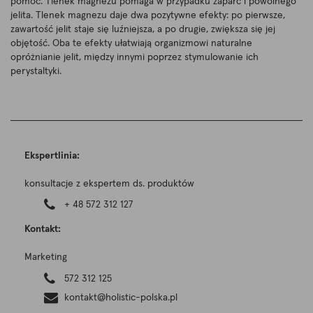
pomoc. Tlenek magnezu pomaga w przypadku zaparć i powolnego
jelita. Tlenek magnezu daje dwa pozytywne efekty: po pierwsze,
zawartość jelit staje się luźniejsza, a po drugie, zwiększa się jej
objętość. Oba te efekty ułatwiają organizmowi naturalne
opróżnianie jelit, między innymi poprzez stymulowanie ich
perystaltyki.
Ekspertlinia:
konsultacje z ekspertem ds. produktów
+ 48 572 312 127
Kontakt:
Marketing
572 312 125
kontakt@holistic-polska.pl