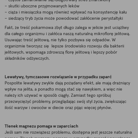
– częste zamartwianie się/długotrwały stres zmartwiony
– skutki uboczne przyjmowanych leków
– ciąża i miesiączka mogą również wpływać na konsystencję kału
– siedzący tryb życia może powodować zakłócenie perystaltyki
Fakt, że treść pokarmowa zbyt długo zalega w jelicie jest uciążliwy
dla całego organizmu i zakłóca naszą naturalną mikroflorę jelitową.
Usuwając treść jelitową, nie tylko pozbywa się odpadów. W
organizmie tworzysz się lepsze środowisko rozwoju dla bakterii
jelitowych, wspomaga zdrowszą florę jelitową i lepszy pobór
składników odżywczych.
Lewatywy, tymczasowe rozwiązanie w przypadku zaparć
Pospolite lewatywy zwykle dają pożądany efekt, ale mają drażniący
wpływ na jelita, a ponadto mogą stać się nawykiem, a więc nie
należy ich używać w sposób ciągły. Zamiast tego spróbuj
przezwyciężyć problemy, przeglądając swój styl życia, zwiększając
ilość warzyw i owoców w diecie oraz pijąc więcej płynów.
Tlenek magnezu pomaga w zaparciach
Jeśli sam nie rozwiążesz problemu, dostępna jest jeszcze naturalna