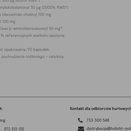
na 300 µg (600% RWS*)
etylokobalamina) 50 µg (2000% RWS*)
a (dwuwinian choliny) 100 mg
ol 100 mg
(Kwas p-aminobenzoesowy) 50 mg*
 referencyjnych wartości spożycia
ść opakowania: 90 kapsułek
 pochodzenia roślinnego - celuloza.
t:
Kontakt dla odbiorców hurtowyc
ing
733 300 548
dystrybucja@holistic-pol
572 312 125