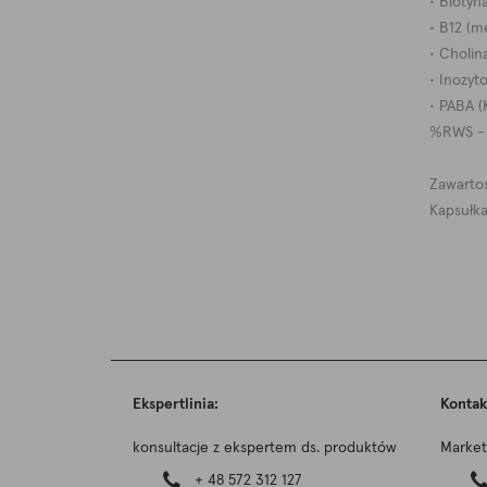
• Bioty
• B12 (m
• Cholin
• Inozyt
• PABA 
%RWS - %
Zawarto
Kapsułka
Ekspertlinia:
Kontak
konsultacje z ekspertem ds. produktów
Market
+ 48 572 312 127