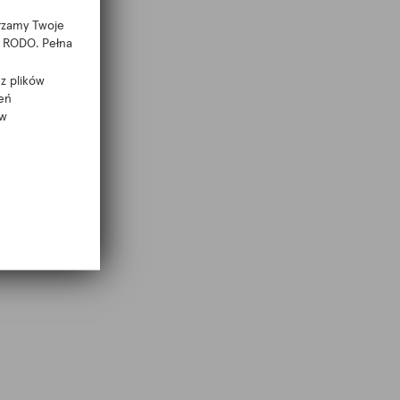
arzamy Twoje
 f RODO. Pełna
z plików
eń
 w