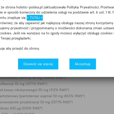
zotan tiaminy
że strona holistic-polska.pl zaktualizowała Politykę Prywatności. Przetw
wodorek pirydoksyny
e w sposób konieczny do udzielenia usługi na podstawie art. 6 ust. 1 lit.
enian wapnia
ntu znajduje się
> TUTAJ <
awina
ównież, że aby zapewnić jak najlepszą obsługę naszej strony korzystamy 
nujemy prywatność i przypominamy o możliwości dokonania zmian ustawi
a
cookies. Jeśli nie wyrażasz na to zgody możesz wyłączyć obsługę cookies
(Kwas p-aminobenzoesowy)
Twojej przeglądarki.
iacz (celuloza mikrokrystaliczna)
oliowy
tuję aby przejść do strony.
a
okobalamina
Dowiedz się więcej
Akceptuję
zienna zawiera:
lorowodorek tiaminy) 50 mg (4545% RWS*)
boflawina) 50 mg (3571% RWS*)
mid kwasu nikotynowego) 50 mg (312% RWS*)
pantotenowy (pantotenian wapnia) 50 mg (833% RWS*)
lorowodorek pirydoksyny) 50 mg (3571% RWS*)
oliowy 400 µg (200% RWS*)