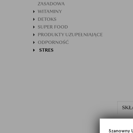
ZASADOWA
WITAMINY
DETOKS
SUPER FOOD
PRODUKTY UZUPEŁNIAJĄCE
ODPORNOŚĆ
STRES
SKŁ
• inozyto
Szanowny U
• dwuwin