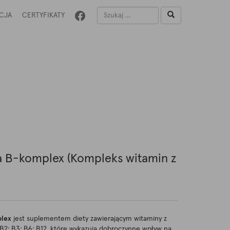
CJA
CERTYFIKATY
a B-komplex (Kompleks witamin z
plex
jest suplementem diety zawierającym witaminy z
 B2; B3; B6; B12, które wykazują dobroczynne wpływ na