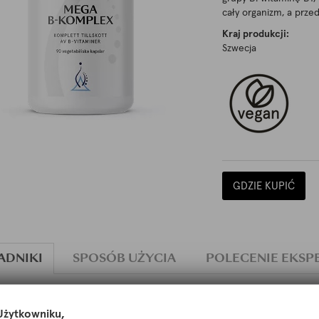
cały organizm, a prze
Kraj produkcji:
Szwecja
GDZIE KUPIĆ
ADNIKI
SPOSÓB UŻYCIA
POLECENIE EKSP
l
żytkowniku,
ian choliny