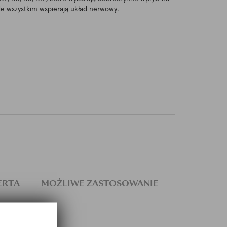
de wszystkim wspierają układ nerwowy.
ERTA
MOŻLIWE ZASTOSOWANIE