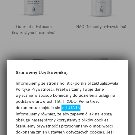
Quercetin Fytosom
NAC (N-acetylo-l-cysteina)
(kwercytyna fitosmalna)
Szanowny Użytkowniku,
Informujemy, że strona holistic-polska.pl zaktualizowała
Politykę Prywatności. Przetwarzamy Twoje dane
wyłącznie w sposób konieczny do udzielenia usługi na
podstawie art. 6 ust. 1 lit. f RODO. Pełna treść
Holistic Lactovitalis® pro
Holistic UltraTarm (nowy)
dokumentu znajduje się
> TUTAJ <
(20 miliardów bakterii z 12
Informujemy również, że aby zapewnić jak najlepszą
szczepów)
obsługę naszej strony korzystamy z plików cookies.
Szanujemy prywatność i przypominamy o możliwości
dokonania zmian ustawień dotyczących cookies. Jeśli