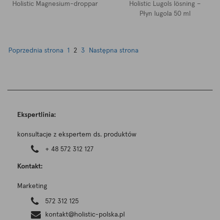
Holistic Magnesium-droppar
Holistic Lugols lösning –
Płyn lugola 50 ml
Nawigacja
Strona
Strona
Strona
Poprzednia strona
1
2
3
Następna strona
produktów:
Ekspertlinia:
konsultacje z ekspertem ds. produktów
+ 48 572 312 127
Kontakt:
Marketing
572 312 125
kontakt@holistic-polska.pl