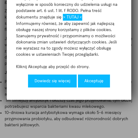
genetyczne, i nie zawsze jest to związane z kuracją antybiotykową.
wyłącznie w sposób konieczny do udzielenia usługi na
podstawie art. 6 ust. 1 lit. f RODO. Pełna treść
Zaburzenia flory jelitowej po przyjęciu antybiotyków mogą trwać
kilka miesięcy, nawet rok po zakończeniu kuracji. Antybiotyki o
dokumentu znajduje się
> TUTAJ <
szerokim spektrum działania mają największy negatywny wpływ na
Informujemy również, że aby zapewnić jak najlepszą
florę jelitową.
obsługę naszej strony korzystamy z plików cookies.
Szanujemy prywatność i przypominamy o możliwości
Jeśli kiedykolwiek przechodziłeś kurację antybiotykową, szczególnie
dokonania zmian ustawień dotyczących cookies. Jeśli
ważne jest, aby wspierać się dobrymi bakteriami kwasu mlekowego
nie wyrażasz na to zgody możesz wyłączyć obsługę
z różnych szczepów. Aby bakterie kwasu mlekowego czuły się
cookies w ustawieniach Twojej przeglądarki.
dobrze i dobrze się rozwijały, potrzebują swojego ulubionego
pożywienia – błonnika pokarmowego.
Kliknij Akceptuję aby przejść do strony.
JEŚLI PRZYJMUJESZ LUB STOSOWAŁEŚ ANTYBIOTYKI
Dowiedz się więcej
Akceptuję
Probiotyki można przyjmować w połączeniu z antybiotykiem, ale nie
w tym samym czasie. Między przyjęciem probiotyków a
antybiotykami powinno upłynąć kilka godzin.
Im silniejszy antybiotyk i dłuższy czas jego przyjmowania, tym dłużej
potrzebujesz wsparcia bakteriami kwasu mlekowego.
10-dniowa kuracja antybiotykowa wymaga około 5-6 miesięcy
przyjmowania probiotyku, aby odbudować różnorodność dobrych
bakterii jelitowych.