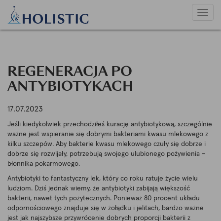
Uruc
nawig
REGENERACJA PO
ANTYBIOTYKACH
17.07.2023
Jeśli kiedykolwiek przechodziłeś kurację antybiotykową, szczególnie
ważne jest wspieranie się dobrymi bakteriami kwasu mlekowego z
kilku szczepów. Aby bakterie kwasu mlekowego czuły się dobrze i
dobrze się rozwijały, potrzebują swojego ulubionego pożywienia –
błonnika pokarmowego.
Antybiotyki to fantastyczny lek, który co roku ratuje życie wielu
ludziom. Dziś jednak wiemy, że antybiotyki zabijają większość
bakterii, nawet tych pożytecznych. Ponieważ 80 procent układu
odpornościowego znajduje się w żołądku i jelitach, bardzo ważne
jest jak najszybsze przywrócenie dobrych proporcji bakterii z