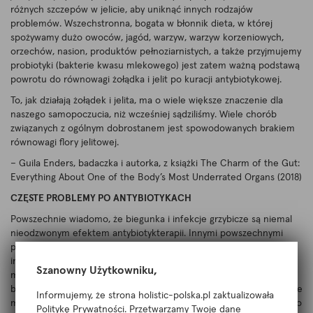
różnych szczepów w jelicie, aby uniknąć innych rodzajów
problemów. Wszechstronna, bogata w błonnik dieta, w której
spożywamy dużo owoców, jagód, warzyw, warzyw korzeniowych,
orzechów, nasion, produktów pełnoziarnistych, a także przyjmujemy
probiotyki (bakterie kwasu mlekowego) jest zatem ważną podstawą
powrotu do równowagi żołądka i jelit po kuracji antybiotykowej.
To, jak działają żołądek i jelita, ma o wiele większe znaczenie dla
naszego samopoczucia, niż wcześniej sądziliśmy. Wiele chorób
związanych z ogólnym dobrostanem jest spowodowanych brakiem
równowagi flory jelitowej.
– Guila Enders, badaczka i autorka, z książki The Charm of the Gut:
Everything About One of the Body’s Most Underrated Organs (2018)
CZĘSTE PROBLEMY PO ANTYBIOTYKACH
Powszechnie wiadomo, że biegunka i infekcje grzybicze są niemal
nieodzwonym efektem antybiotykterapii. Innymi powszechnymi
problemami, które mogą wystąpić, są infekcje dróg moczowych,
inne infekcje i różnego rodzaju nietolerancje pokarmowe. Często
Szanowny Użytkowniku,
mogą pojawić się nowych problemy zdrowotne, które nie są
bezpośrednio związane z żołądkiem i jelitami. Ponieważ problemy te
Informujemy, że strona holistic-polska.pl zaktualizowała
mogą często pojawiać się tam, gdzie mamy nasze najsłabsze ogniwo
Politykę Prywatności. Przetwarzamy Twoje dane