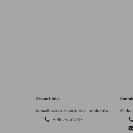
Ekspertlinia:
Kontak
konsultacje z ekspertem ds. produktów
Market
+ 48 572 312 127