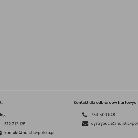
t:
Kontakt dla odbiorców hurtowyc
ing
733 300 548
dystrybucja@holistic-pol
572 312 125
kontakt@holistic-polska.pl