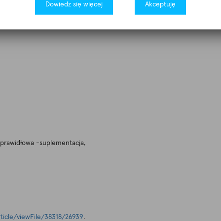
Dowiedz się więcej
Akceptuję
-prawidłowa -suplementacja,
article/viewFile/38318/26939
.