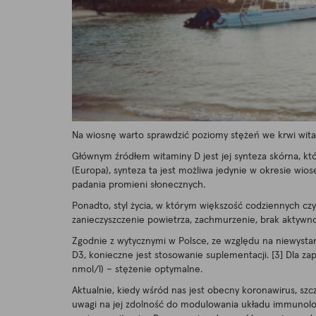
Na wiosnę warto sprawdzić poziomy stężeń we krwi wita
Głównym źródłem witaminy D jest jej synteza skórna, kt
(Europa), synteza ta jest możliwa jedynie w okresie wi
padania promieni słonecznych.
Ponadto, styl życia, w którym większość codziennych c
zanieczyszczenie powietrza, zachmurzenie, brak aktywno
Zgodnie z wytycznymi w Polsce, ze względu na niewystar
D3, konieczne jest stosowanie suplementacji. [3] Dla 
nmol/l) – stężenie optymalne.
Aktualnie, kiedy wśród nas jest obecny koronawirus, s
uwagi na jej zdolność do modulowania układu immunolo