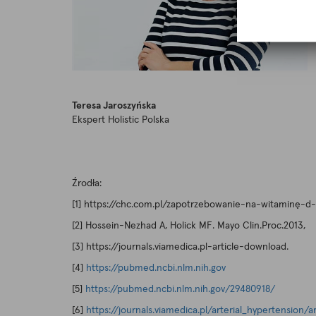
Teresa Jaroszyńska
Ekspert Holistic Polska
Źrodła:
[1] https://chc.com.pl/zapotrzebowanie-na-witaminę-d
[2] Hossein-Nezhad A, Holick MF. Mayo Clin.Proc.2013,
[3] https://journals.viamedica.pl-article-download.
[4]
https://pubmed.ncbi.nlm.nih.gov
[5]
https://pubmed.ncbi.nlm.nih.gov/29480918/
[6]
https://journals.viamedica.pl/arterial_hypertension/