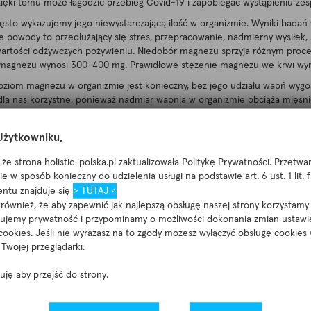
ki temu może łagodzić przebieg Covid-19 i zapobiegać wystąpieniu zesp
to wykazujemy jego niewystarczającą ilość w organizmie. Wyniki badań ws
e powody to przedłużający się stres, przepracowanie, nadmierny wysiłek,
artości odżywczych pożywieniu. Niedobór magnezu sprzyja różnym proce
agnezu wynosi 300-400 mg. Prawidłowe stężenie magnezu we krwi wynos
oziom magnezu w organizmie jest konieczny, bez jego udziału wapń wygo
 dla nas korzystne, ponieważ nadmiar wapnia w organizmie obciąża mięśnie
układu naczyniowego.
a możliwości metabolizowania witaminy D bez wystarczającego poziomu 
żytkowniku,
zjologicznych funkcji różnych narządów naszego organizmu. Magnez poma
że strona holistic-polska.pl zaktualizowała Politykę Prywatności. Przetw
ineralizację kości.
e w sposób konieczny do udzielenia usługi na podstawie art. 6 ust. 1 lit.
 D, należy spożywać odpowiednią ilość magnezu. [5]
ntu znajduje się
> TUTAJ <
ównież, że aby zapewnić jak najlepszą obsługę naszej strony korzystamy 
nujemy prywatność i przypominamy o możliwości dokonania zmian ustawi
cookies. Jeśli nie wyrażasz na to zgody możesz wyłączyć obsługę cookies
Twojej przeglądarki.
tuję aby przejść do strony.