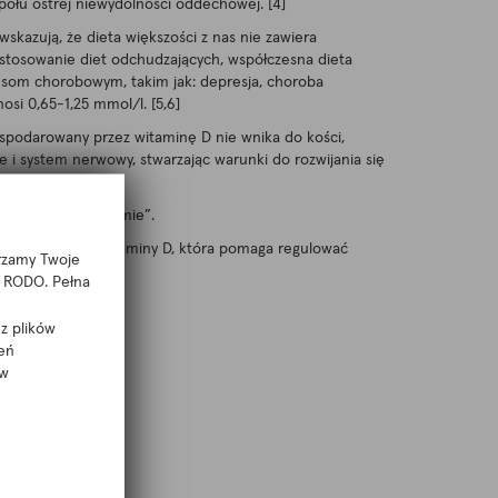
ołu ostrej niewydolności oddechowej. [4]
kazują, że dieta większości z nas nie zawiera
 stosowanie diet odchudzających, współczesna dieta
som chorobowym, takim jak: depresja, choroba
i 0,65-1,25 mmol/l. [5,6]
spodarowany przez witaminę D nie wnika do kości,
 i system nerwowy, stwarzając warunki do rozwijania się
magnezu w organizmie”.
ga w aktywacji witaminy D, która pomaga regulować
arzamy Twoje
 f RODO. Pełna
z plików
eń
 w