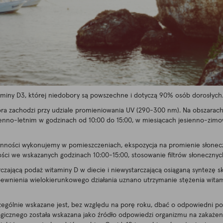
miny D3, której niedobory są powszechne i dotyczą 90% osób dorosłych
óra zachodzi przy udziale promieniowania UV (290-300 nm). Na obszarach
osenno-letnim w godzinach od 10:00 do 15:00, w miesiącach jesienno-zimo
zynności wykonujemy w pomieszczeniach, ekspozycja na promienie słonec
ści we wskazanych godzinach 10:00-15:00, stosowanie filtrów słonecznych
czającą podaż witaminy D w diecie i niewystarczającą osiąganą syntezę s
zapewnienia wielokierunkowego działania uznano utrzymanie stężenia wit
zczególnie wskazane jest, bez względu na porę roku, dbać o odpowiedni 
gicznego została wskazana jako źródło odpowiedzi organizmu na zakaż