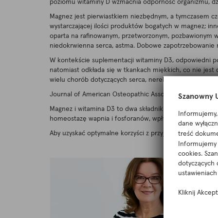
poziomu witaminy D wzmacnia odporność organizmu, dzię
Magnez jest pierwiastkiem niezbędnym, a tymczasem częs
wystarczającej ilości produktów bogatych w magnez; inn
oparta na rafinowanym, przetworzonym, pozbawionym w
niedokrwienna serca, astma. Dobowe zapotrzebowanie m
W kontekście suplementacji witaminy D3, odpowiedni p
natomiast odkłada się w tkankach miękkich, co nie jest
wielu chorób dotyczących serca, nerek, kości, mózgu i 
Journal of American Osteopathic Association – „ nie m
Szanowny U
Magnez i witamina D3 to dwa składniki niezbędne do fi
Informujemy, 
homeostazę wapnia i fosforanów, wpływając na wzrost i m
dane wyłączni
Aby uzyskać optymalne korzyści z przyjmowania witaminy
treść dokume
Informujemy r
cookies. Sza
dotyczących 
ustawieniach 
Kliknij Akcep