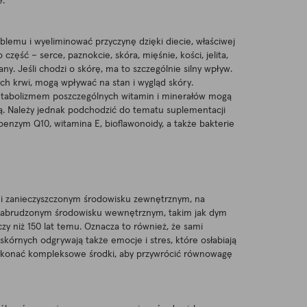
e.
oblemu i wyeliminować przyczynę dzięki diecie, właściwej
 część – serce, paznokcie, skóra, mięśnie, kości, jelita,
. Jeśli chodzi o skórę, ma to szczególnie silny wpływ.
h krwi, mogą wpływać na stan i wygląd skóry.
metabolizmem poszczególnych witamin i minerałów mogą
ą. Należy jednak podchodzić do tematu suplementacji
koenzym Q10, witamina E, bioflawonoidy, a także bakterie
ym i zanieczyszczonym środowisku zewnętrznym, na
i zabrudzonym środowisku wewnętrznym, takim jak dym
zy niż 150 lat temu. Oznacza to również, że sami
kórnych odgrywają także emocje i stres, które osłabiają
 wykonać kompleksowe środki, aby przywrócić równowagę