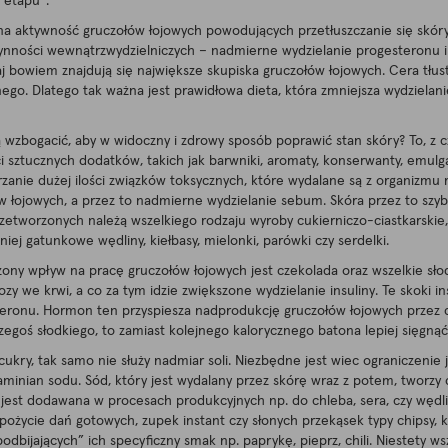
 etapu”.
na aktywność gruczołów łojowych powodujących przetłuszczanie się skór
nności wewnątrzwydzielniczych – nadmierne wydzielanie progesteronu i t
utaj bowiem znajdują się największe skupiska gruczołów łojowych. Cera tłus
o. Dlatego tak ważna jest prawidłowa dieta, która zmniejsza wydzielanie
ją wzbogacić, aby w widoczny i zdrowy sposób poprawić stan skóry? To, z
 sztucznych dodatków, takich jak barwniki, aromaty, konserwanty, emulg
nie dużej ilości związków toksycznych, które wydalane są z organizmu 
ojowych, a przez to nadmierne wydzielanie sebum. Skóra przez to szybciej
etworzonych należą wszelkiego rodzaju wyroby cukierniczo-ciastkarskie, k
ej gatunkowe wędliny, kiełbasy, mielonki, parówki czy serdelki.
ny wpływ na pracę gruczołów łojowych jest czekolada oraz wszelkie słod
zy we krwi, a co za tym idzie zwiększone wydzielanie insuliny. Te skoki
ronu. Hormon ten przyspiesza nadprodukcję gruczołów łojowych przez co
zegoś słodkiego, to zamiast kolejnego kalorycznego batona lepiej sięgn
cukry, tak samo nie służy nadmiar soli. Niezbędne jest wiec ograniczenie 
minian sodu. Sód, który jest wydalany przez skórę wraz z potem, tworzy 
ra jest dodawana w procesach produkcyjnych np. do chleba, sera, czy wędl
spożycie dań gotowych, zupek instant czy słonych przekąsek typy chipsy, 
odbijających” ich specyficzny smak np. paprykę, pieprz, chili. Niestety w