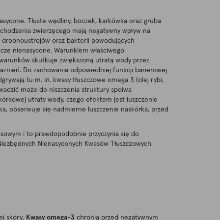
asycone. Tłuste wędliny, boczek, karkówka oraz gruba
 pochodzenia zwierzęcego mają negatywny wpływ na
 drobnoustrojów oraz bakterii powodujących
łuszcze nienasycone. Warunkiem właściwego
h warunków skutkuje zwiększoną utratą wody przez
ażnień. Do zachowania odpowiedniej funkcji barierowej
ywają tu m. in. kwasy tłuszczowe omega 3 (olej rybi,
owadzić może do niszczenia struktury spoiwa
órkowej utraty wody, czego efektem jest łuszczenie
stka, obserwuje się nadmierne łuszczenie naskórka, przed
sowym i to prawdopodobnie przyczynia się do
py Niezbędnych Nienasyconych Kwasów Tłuszczowych
ej skóry.
Kwasy omega-3
chronią przed negatywnym