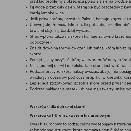
przykład problemy z okrężnicą pojawiają się na brodzie
Pij wodę przez cały dzień. Staraj się być oszczędny z ka
każdą lampkę wina.
Jeśli palisz spróbuj przestać. Palenie hamuje krążenie i
Upewnij się, że masz tyle snu, ile potrzebujesz. Niedobó
brwiami staje się bardziej wyraźna.
Stres wpływa także na skórę i hamuje zarówno krążenie, 
odpoczynek.
Znajdź dowolną formę ćwiczeń lub tańca, którą lubisz. Sp
skórze.
Pamiętaj, aby oczyścić skórę wieczorem. W nocy skóra s
Nie zapomnij o szyi i dekolcie. Tam skóra jest wrażliwa 
Podczas pracy ze skórą należy uważać, aby jej nie poci
wrażliwych obszarów pod oczami aplikuj w kierunku korzen
Lepiej jest szczotkować szczotką skórę przed prysznice
Podczas nakładania masek lub peelingu twarzy unikaj wraż
Wskazówki dla dojrzałej skóry!
Wskazówka 1 Krem z kwasem hialuronowym
Kwas hialuronowy to rodzaj cukru występujący naturalni
żelopodobną strukturę, która pomaga uczynić skórę spręż