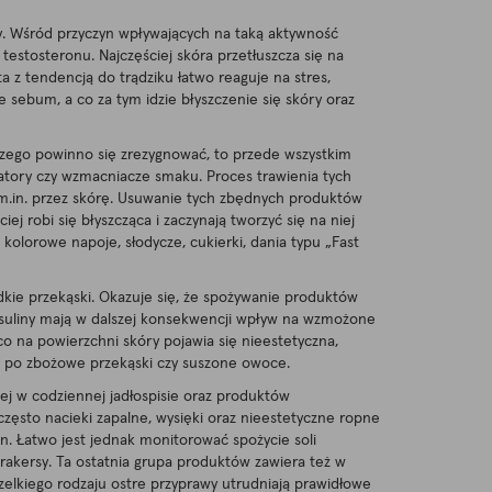
y. Wśród przyczyn wpływających na taką aktywność
estosteronu. Najczęściej skóra przetłuszcza się na
ta z tendencją do trądziku łatwo reaguje na stres,
 sebum, a co za tym idzie błyszczenie się skóry oraz
 czego powinno się zrezygnować, to przede wszystkim
atory czy wzmacniacze smaku. Proces trawienia tych
m.in. przez skórę. Usuwanie tych zbędnych produktów
 robi się błyszcząca i zaczynają tworzyć się na niej
olorowe napoje, słodycze, cukierki, dania typu „Fast
kie przekąski. Okazuje się, że spożywanie produktów
 insuliny mają w dalszej konsekwencji wpływ na wzmożone
 na powierzchni skóry pojawia się nieestetyczna,
ąć po zbożowe przekąski czy suszone owoce.
jej w codziennej jadłospisie oraz produktów
często nacieki zapalne, wysięki oraz nieestetyczne ropne
in. Łatwo jest jednak monitorować spożycie soli
krakersy. Ta ostatnia grupa produktów zawiera też w
szelkiego rodzaju ostre przyprawy utrudniają prawidłowe