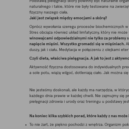
Podstawą pielęgnacji skóry powinny być naturalne orga
naturalnego i takie, które nie były testowane na zwier
fizyczny naszego ciała.
Jaki jest związek między emocjami a skórą?
Oprócz wywołania szeregu procesów biochemicznych w ci
Stres obciąża również układ limfatyczny, który nie może
winowajcami odpowiedzialnymi nie tylko za problemy sk
napięcie mięśni. Wszystko gromadzi się w mięśniach.
A
duszy, jak i ciału. Medytacja w połączeniu z olejkami e
Czyli dieta, właściwa pielęgnacja. A jak to jest z aktywn
Aktywność fizyczna dostosowana do indywidualnych predys
a sole potu, wiążą wilgoć, dotleniają ciało. Jak można s
Nie jesteśmy doskonali, ale każdy ma narzędzia, w któr
każdego dnia prawie w każdej chwili. Nie zajmujmy się 
pielęgnacji zdrowia i urody oraz treningu u podstawy je
Na koniec kilka szybkich porad, które każdy z nas może
To nie żart, że piękno pochodzi z wnętrza. Organizm poka