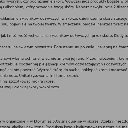
 jako wypryski, czy podrażnienie skóry. Wówczas jedz produkty bogate w 
wą i alkoholem, który odwadnia twoją skórę. Nabierz nawyku picia 2 filiża
 wchłanianie składników odżywczych w skórze, dzięki czemu skóra starzeje 
r snu, pojawi się na twojej twarzy. W zmęczeniu bardziej narażasz twarz 
jak i możliwość wchłaniania składników odżywczych przez skórę. Kiedy to w
aceruj na świeżym powietrzu. Poruszanie się po ciele i najlepiej na śwież
tanowi własną ochronę, więc nie zmywaj jej rano. Przed nałożeniem kremu
i potrzebuje codziennej pielęgnacji, kremów oczyszczających i odżywczych, 
ągnąć ani nie pocierać. Wytrzeć skórę do sucha, poklepać krem ​​i masow
ia nosa. Unikaj rysowania linii i zmarszczek.
m niż szczotkować mokrą skórę.
liwej i cienkiej skóry wokół oczu.
e w organizmie – w którym aż 50% znajduje się w skórze. Dzięki silnej z
ystą, gładką i nawilżoną. Produkcja kwasu hialuronowego naturalnie male