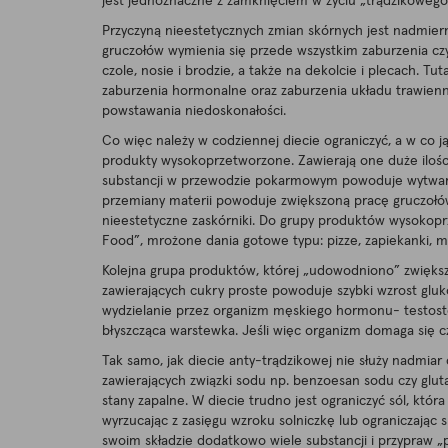
jest jednoznaczne z zamknięciem w życiu „trądzikowego
Przyczyną nieestetycznych zmian skórnych jest nadmier
gruczołów wymienia się przede wszystkim zaburzenia czy
czole, nosie i brodzie, a także na dekolcie i plecach. T
zaburzenia hormonalne oraz zaburzenia układu trawienneg
powstawania niedoskonałości.
Co więc należy w codziennej diecie ograniczyć, a w co 
produkty wysokoprzetworzone. Zawierają one duże ilości
substancji w przewodzie pokarmowym powoduje wytwarza
przemiany materii powoduje zwiększoną pracę gruczołów ł
nieestetyczne zaskórniki. Do grupy produktów wysokoprz
Food”, mrożone dania gotowe typu: pizze, zapiekanki, mni
Kolejna grupa produktów, której „udowodniono” zwiększo
zawierających cukry proste powoduje szybki wzrost gluko
wydzielanie przez organizm męskiego hormonu- testoste
błyszcząca warstewka. Jeśli więc organizm domaga się c
Tak samo, jak diecie anty-trądzikowej nie służy nadmiar 
zawierających związki sodu np. benzoesan sodu czy gluta
stany zapalne. W diecie trudno jest ograniczyć sól, któ
wyrzucając z zasięgu wzroku solniczkę lub ograniczając 
swoim składzie dodatkowo wiele substancji i przypraw „p