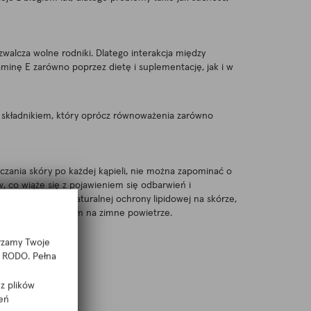
walcza wolne rodniki. Dlatego interakcja między
aminę E zarówno poprzez dietę i suplementację, jak i w
 składnikiem, który oprócz równoważenia zarówno
czania skóry po każdej kąpieli, nie można zapominać o
o wiąże się z pojawieniem się odbarwień i
hronę UV. Zanik naturalnej ochrony lipidowej na skórze,
usta, przed wyjściem na zimne powietrze.
arzamy Twoje
 f RODO. Pełna
z plików
eń