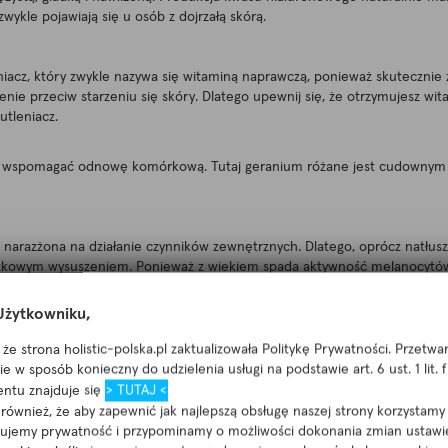
wykle pojawiają się u osób z dojrzałą skórą.
niacz, który zwykle nazywa się witaminą naprawczą, ponieważ skutecznie z
ie przeciw starzeniu się skóry. Dlatego upewnij się, że otrzymujesz wit
utleniacz.
zeba wspomagać odnowę komórkową. Tutaj geranium różane jest cudownym
o narazżona na działanie czynników zewnętrznych. Dlatego, oprócz natłusz
kowym wysuszeniem. Ponieważ z wiekiem spada aktywność melanocytów, c
nikały słońca w godzinach największego nasłonecznienia oraz stosowały oc
go nie należy zapominać o dodatkowej warstwie tłustego kremu na twarz i 
żytkowniku,
że strona holistic-polska.pl zaktualizowała Politykę Prywatności. Przetw
e w sposób konieczny do udzielenia usługi na podstawie art. 6 ust. 1 lit.
ntu znajduje się
> TUTAJ <
ównież, że aby zapewnić jak najlepszą obsługę naszej strony korzystamy 
nujemy prywatność i przypominamy o możliwości dokonania zmian ustawi