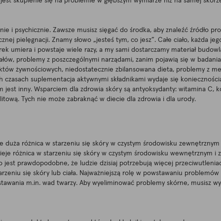
ji jest skupienie się na problemie w głębszym wymiarze niż na samej skórz
nie i psychicznie. Zawsze musisz sięgać do środka, aby znaleźć źródło pr
cznej pielęgnacji. Znamy słowo „jesteś tym, co jesz”. Całe ciało, każda jego
k umiera i powstaje wiele razy, a my sami dostarczamy materiał budowlany
łów, problemy z poszczególnymi narządami, zanim pojawią się w badaniac
któw żywnościowych, niedostatecznie zbilansowana dieta, problemy z 
h czasach suplementacja aktywnymi składnikami wydaje się konieczności
zm jest inny. Wsparciem dla zdrowia skóry są antyoksydanty: witamina C, 
litową. Tych nie może zabraknąć w diecie dla zdrowia i dla urody.
ieje duża różnica w starzeniu się skóry w czystym środowisku zewnętrzn
nieje różnica w starzeniu się skóry w czystym środowisku wewnętrznym 
jest prawdopodobne, że ludzie dzisiaj potrzebują więcej przeciwutleniac
eniu się skóry lub ciała. Najważniejszą rolę w powstawaniu problemów s
wstawania m.in. wad twarzy. Aby wyeliminować problemy skórne, musisz