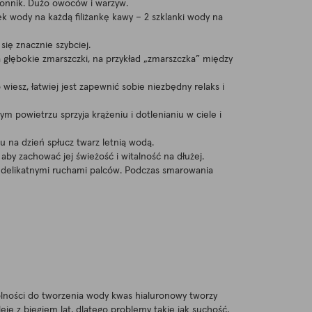
błonnik. Dużo owoców i warzyw.
nek wody na każdą filiżankę kawy – 2 szklanki wody na
się znacznie szybciej.
na głębokie zmarszczki, na przykład „zmarszczka” między
iesz, łatwiej jest zapewnić sobie niezbędny relaks i
ym powietrzu sprzyja krążeniu i dotlenianiu w ciele i
 na dzień spłucz twarz letnią wodą.
aby zachować jej świeżość i witalność na dłużej.
ać delikatnymi ruchami palców. Podczas smarowania
dolności do tworzenia wody kwas hialuronowy tworzy
je z biegiem lat, dlatego problemy takie jak suchość,