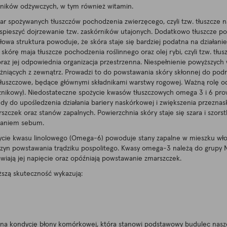
dników odżywczych, w tym również witamin.
ar spożywanych tłuszczów pochodzenia zwierzęcego, czyli tzw. tłuszcze n
yspieszyć dojrzewanie tzw. zaskórników utajonych. Dodatkowo tłuszcze
 struktura powoduje, że skóra staje się bardziej podatna na działanie
skórę maja tłuszcze pochodzenia roślinnego oraz olej rybi, czyli tzw. t
oraz jej odpowiednia organizacja przestrzenna. Niespełnienie powyższyc
żniących z zewnątrz. Prowadzi to do powstawania skóry skłonnej do podr
szczowe, będące głównymi składnikami warstwy rogowej. Ważną rolę odgr
ecznikowy). Niedostateczne spożycie kwasów tłuszczowych omega 3 i 6 pr
do upośledzenia działania bariery naskórkowej i zwiększenia przeznask
rszczek oraz stanów zapalnych. Powierzchnia skóry staje się szara i szor
elaniem sebum.
ycie kwasu linolowego (Omega-6) powoduje stany zapalne w mieszku wło
zyczyn powstawania trądziku pospolitego. Kwasy omega-3 należą do gru
awiają jej napięcie oraz opóźniają powstawanie zmarszczek.
ższą skuteczność wykazują:
a na kondycję błony komórkowej, która stanowi podstawowy budulec nasz