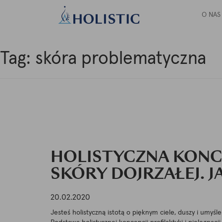
O NAS
Tag:
skóra problematyczna
HOLISTYCZNA KONCE
SKÓRY DOJRZAŁEJ. J
20.02.2020
Jesteś holistyczną istotą o pięknym ciele, duszy i umyśle