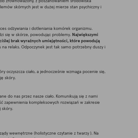
posób zrównoważony, z poszanowaniem środowiska
lemów skórnych jest w dużej mierze stan psychiczny i
ces odżywiania i dotleniania komórek organizmu.
adzi się w skórze, powodując problemy.
Największymi
ściślej brak wyraźnych umiejętności, które powodują
 na relaks. Odpoczynek jest tak samo potrzebny duszy i
óry oczyszcza ciało, a jednocześnie wzmaga pocenie się,
ję skóry.
ne do nas przez nasze ciało. Komunikują się z nami
ność zapewnienia kompleksowych rozwiązań w zakresie
 skóry.
rządy wewnętrzne (holistyczne czytanie z twarzy ). Na