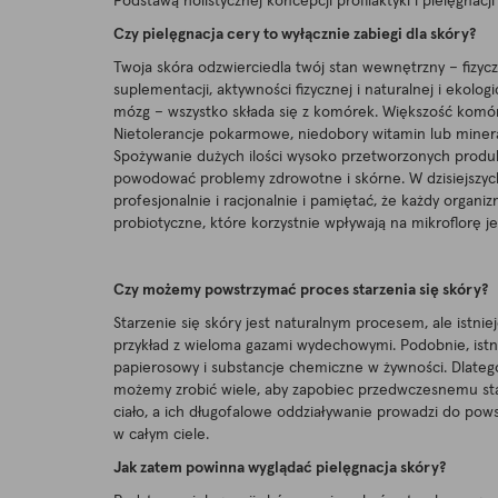
Podstawą holistycznej koncepcji profilaktyki i pielęgnac
Czy pielęgnacja cery to wyłącznie zabiegi dla skóry?
Twoja skóra odzwierciedla twój stan wewnętrzny – fizycz
suplementacji, aktywności fizycznej i naturalnej i ekologi
mózg – wszystko składa się z komórek. Większość komóre
Nietolerancje pokarmowe, niedobory witamin lub minera
Spożywanie dużych ilości wysoko przetworzonych produ
powodować problemy zdrowotne i skórne. W dzisiejszyc
profesjonalnie i racjonalnie i pamiętać, że każdy organi
probiotyczne, które korzystnie wpływają na mikroflorę je
Czy możemy powstrzymać proces starzenia się skóry?
Starzenie się skóry jest naturalnym procesem, ale istn
przykład z wieloma gazami wydechowymi. Podobnie, ist
papierosowy i substancje chemiczne w żywności. Dlatego 
możemy zrobić wiele, aby zapobiec przedwczesnemu starz
ciało, a ich długofalowe oddziaływanie prowadzi do po
w całym ciele.
Jak zatem powinna wyglądać pielęgnacja skóry?