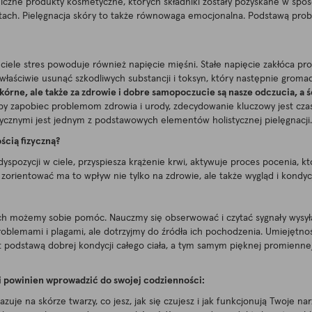
niczne produkty kosmetyczne, których składniki zostały pozyskane w s
zętach. Pielęgnacja skóry to także równowaga emocjonalna. Podstawą prob
ele stres powoduje również napięcie mięśni. Stałe napięcie zakłóca pro
 właściwie usunąć szkodliwych substancji i toksyn, który następnie grom
órne, ale także za zdrowie i dobre samopoczucie są nasze odczucia, a 
by zapobiec problemom zdrowia i urody, zdecydowanie kluczowy jest czas
terycznymi jest jednym z podstawowych elementów holistycznej pielęgnacji.
ością fizyczną?
pozycji w ciele, przyspiesza krążenie krwi, aktywuje proces pocenia, kt
ię zorientować ma to wpływ nie tylko na zdrowie, ale także wygląd i kondyc
ych możemy sobie pomóc. Nauczmy się obserwować i czytać sygnały wysyła
problemami i plagami, ale dotrzyjmy do źródła ich pochodzenia. Umiejęt
st podstawą dobrej kondycji całego ciała, a tym samym pięknej promiennej
 i powinien wprowadzić do swojej codzienności:
zuje na skórze twarzy, co jesz, jak się czujesz i jak funkcjonują Twoje na