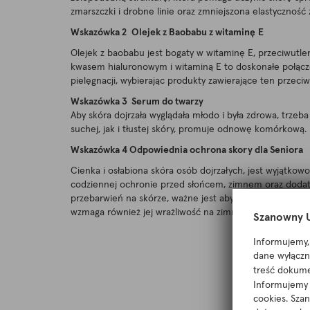
zmarszczki i drobne linie oraz zmniejszona elastyczność z
Wskazówka 2
Olejek z Baobabu z witaminę
E
Olejek z baobabu jest bogaty w witaminę E, przeciwutle
kwasem hialuronowym i witaminą E to doskonałe połączen
pielęgnacji, wybierając produkty zawierające ten przeciw
Wskazówka 3 Serum do twarzy
Aby skóra dojrzała wyglądała młodo i była zdrowa, tr
suchej, jak i tłustej skóry, promuje odnowę komórkową.
Wskazówka 4 Odpowiednia ochrona skory dla Seniora
Cienka i osłabiona skóra osób dojrzałych, jest wyjątkow
codziennej ochronie przed słońcem, zimnem oraz dodat
przebarwień na skórze, ważne jest aby osoby starsze u
wzmaga również jej wrażliwość na zimno i wiatr, dlate
Szanowny U
Informujemy, 
dane wyłączni
treść dokume
Informujemy r
cookies. Sza