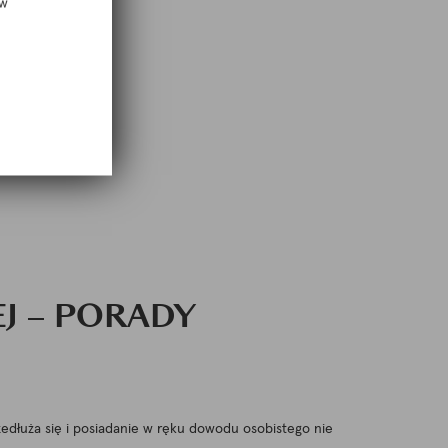
 w
okholmie.
J – PORADY
zedłuża się i posiadanie w ręku dowodu osobistego nie