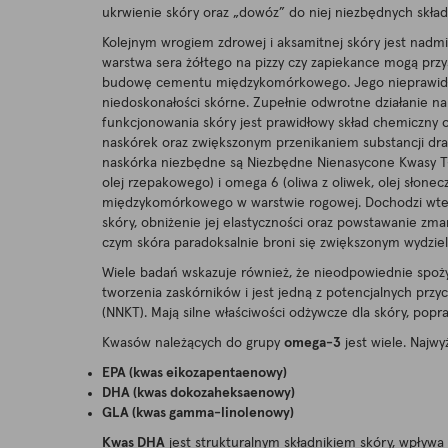
ukrwienie skóry oraz „dowóz” do niej niezbędnych skła
Kolejnym wrogiem zdrowej i aksamitnej skóry jest nadmi
warstwa sera żółtego na pizzy czy zapiekance mogą prz
budowę cementu międzykomórkowego. Jego nieprawidłowa
niedoskonałości skórne. Zupełnie odwrotne działanie na 
funkcjonowania skóry jest prawidłowy skład chemiczny 
naskórek oraz zwiększonym przenikaniem substancji dra
naskórka niezbędne są Niezbędne Nienasycone Kwasy Tłu
olej rzepakowego) i omega 6 (oliwa z oliwek, olej słon
międzykomórkowego w warstwie rogowej. Dochodzi wtedy 
skóry, obniżenie jej elastyczności oraz powstawanie zma
czym skóra paradoksalnie broni się zwiększonym wydzi
Wiele badań wskazuje również, że nieodpowiednie spoż
tworzenia zaskórników i jest jedną z potencjalnych pr
(NNKT). Mają silne właściwości odżywcze dla skóry, popr
Kwasów należących do grupy
omega-3
jest wiele. Najwy
EPA (kwas eikozapentaenowy)
DHA (kwas dokozaheksaenowy)
GLA (kwas gamma-linolenowy)
Kwas DHA
jest strukturalnym składnikiem skóry, wpływ