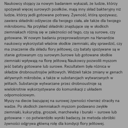
Naukowcy stojący za nowym badaniem wykazali, że ludzie, którzy
spożywali więcej surowych posiłków, mają inny skład bakteryjny niż
ludzie, którzy jedli gotowane potrawy. Żywność, którą spożywasz,
zawiera składniki odżywcze dla twojego ciała, ale także dla twojego
mikrobiomu. Na przykład składniki znajdujące się w słodkich
ziemniakach różnią się w zależności od tego, czy są surowe, czy
gotowane. W nowym badaniu przeprowadzonym na Harvardzie
naukowcy wykorzystali właśnie słodkie ziemniaki, aby sprawdzić, czy
ma znaczenie dla składu flory jelitowej, czy bataty spożywane są w
stanie gotowanym czy surowym.Surowe lub gotowane słodkie
ziemniaki wpływają na florę jelitową Naukowcy pozwolili myszom
jeść bataty gotowane lub surowe. Rezultatem była różnica w
składzie drobnoustrojów jelitowych. Widzieli także zmiany w genach
aktywnych mikrobów, a także w substancjach wytwarzanych w
jelitach. Substancje wytwarzane przez drobnoustroje są
wielokrotnie wykorzystywane do komunikacji z układem
odpornościowym.
Myszy na diecie bazującej na surowej żywności również straciły na
wadze. Po słodkich ziemniakach myszom podawano zwykłe
ziemniaki, kukurydzę, groszek, marchewkę i buraki – surowe lub
gotowane – co potwierdziło wyniki badaczy, że metoda obróbki
żywności odgrywa główną rolę dla kondycji flory jelitowej.