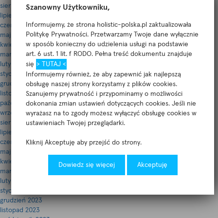
sierpień 2025
Szanowny Użytkowniku,
lipiec 2025
Informujemy, że strona holistic-polska.pl zaktualizowała
czerwiec 2025
Politykę Prywatności. Przetwarzamy Twoje dane wyłącznie
maj 2025
w sposób konieczny do udzielenia usługi na podstawie
kwiecień 2025
art. 6 ust. 1 lit. f RODO. Pełna treść dokumentu znajduje
marzec 2025
luty 2025
się
> TUTAJ <
styczeń 2025
Informujemy również, że aby zapewnić jak najlepszą
grudzień 2024
obsługę naszej strony korzystamy z plików cookies.
listopad 2024
Szanujemy prywatność i przypominamy o możliwości
październik 2024
dokonania zmian ustawień dotyczących cookies. Jeśli nie
wrzesień 2024
wyrażasz na to zgody możesz wyłączyć obsługę cookies w
sierpień 2024
ustawieniach Twojej przeglądarki.
lipiec 2024
czerwiec 2024
Kliknij Akceptuję aby przejść do strony.
maj 2024
kwiecień 2024
Dowiedz się więcej
Akceptuję
marzec 2024
luty 2024
styczeń 2024
grudzień 2023
listopad 2023