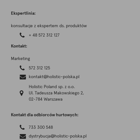
Ekspertlinia:
konsultacje z ekspertem ds. produktów
+ 48 572 312 127
Kontakt:
Marketing
572 312 125
kontakt@holistic-polska.pl
Holistic Poland sp. z o.o.
Ul. Tadeusza Makowskiego 2,
02-784 Warszawa
Kontakt dla odbiorców hurtowych:
733 300 548
dystrybucja@holistic-polska.pl