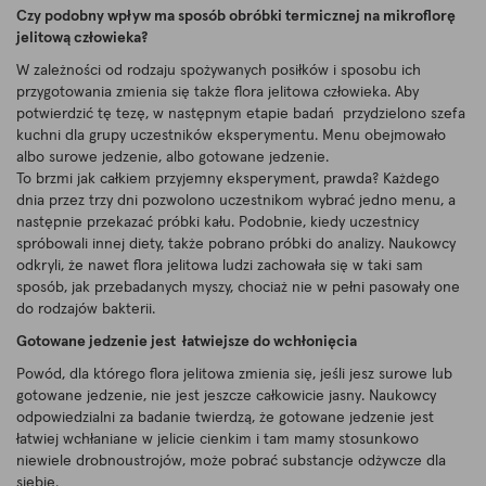
Czy podobny wpływ ma sposób obróbki termicznej na mikroflorę
jelitową człowieka?
W zależności od rodzaju spożywanych posiłków i sposobu ich
przygotowania zmienia się także flora jelitowa człowieka. Aby
potwierdzić tę tezę, w następnym etapie badań przydzielono szefa
kuchni dla grupy uczestników eksperymentu. Menu obejmowało
albo surowe jedzenie, albo gotowane jedzenie.
To brzmi jak całkiem przyjemny eksperyment, prawda? Każdego
dnia przez trzy dni pozwolono uczestnikom wybrać jedno menu, a
następnie przekazać próbki kału. Podobnie, kiedy uczestnicy
spróbowali innej diety, także pobrano próbki do analizy. Naukowcy
odkryli, że nawet flora jelitowa ludzi zachowała się w taki sam
sposób, jak przebadanych myszy, chociaż nie w pełni pasowały one
do rodzajów bakterii.
Gotowane jedzenie jest łatwiejsze do wchłonięcia
Powód, dla którego flora jelitowa zmienia się, jeśli jesz surowe lub
gotowane jedzenie, nie jest jeszcze całkowicie jasny. Naukowcy
odpowiedzialni za badanie twierdzą, że gotowane jedzenie jest
łatwiej wchłaniane w jelicie cienkim i tam mamy stosunkowo
niewiele drobnoustrojów, może pobrać substancje odżywcze dla
siebie.